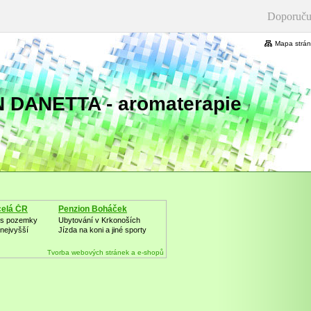
Doporuču
Mapa strá
 DANETTA - aromaterapie
celá ČR
Penzion Boháček
i s pozemky
Ubytování v Krkonoších
nejvyšší
Jízda na koni a jiné sporty
Tvorba webových stránek a e-shopů