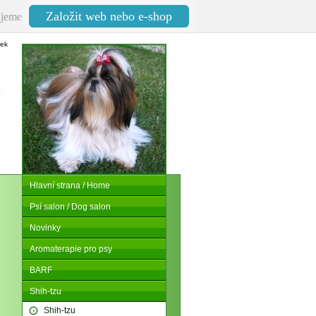
Založit web nebo e-shop
jeme
nek
Hlavní strana / Home
Psí salon / Dog salon
Novinky
Aromaterapie pro psy
BARF
Shih-tzu
Shih-tzu