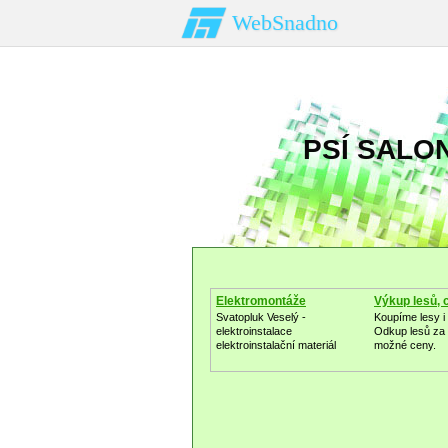
WebSnadno
PSÍ SALON
Elektromontáže
Výkup lesů, 
Svatopluk Veselý -
Koupíme lesy 
elektroinstalace
Odkup lesů za 
elektroinstalační materiál
možné ceny.