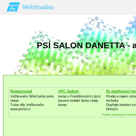
WebSnadno
PSÍ SALON DANETTA - a
Repasované
ATC Jadran
El. polohovací po
Turbodmychadlo
Vstřikovače Střed turba turbo
kemp u Františkových Lázní
Prodej a nájem zdra
repas
luxusní mobilní domy chaty
techniky
Turbo díly Vstřikovače
kemp
Dopřejte komfort s
www.pmnd.cz
blízkým.
Tvorba webových stráne