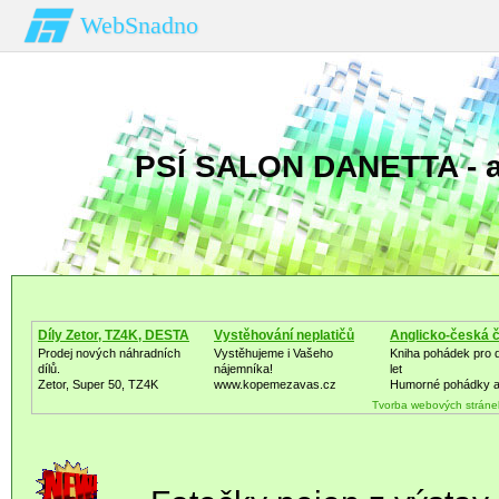
WebSnadno
PSÍ SALON DANETTA - a
Díly Zetor, TZ4K, DESTA
Vystěhování neplatičů
Anglicko-česká č
Prodej nových náhradních
Vystěhujeme i Vašeho
Kniha pohádek pro d
dílů.
nájemníka!
let
Zetor, Super 50, TZ4K
www.kopemezavas.cz
Humorné pohádky a
Tvorba webových stráne