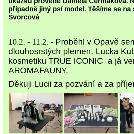
ukázku provede Daniela Čermáková. 
případně jiný psí model. Těšíme se na
Švorcová
10.2. -
11.2. -
Proběhl v Opavě sem
dlouhosrstých plemen. Lucka Kub
kosmetiku TRUE ICONIC a já veri
AROMAFAUNY.
Děkuji Lucii za pozvání a za příj