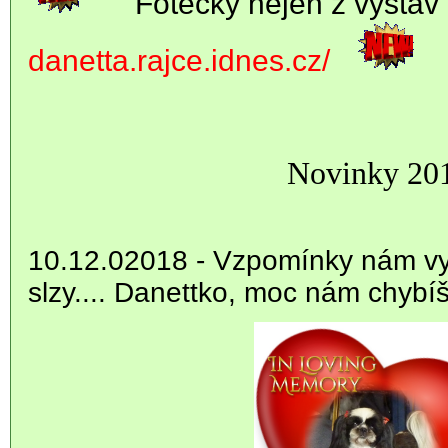
Fotečky nejen z výstav
danetta.rajce.idnes.cz/
Novinky 20
10.12.02018 - Vzpomínky nám vyča
slzy.... Danettko, moc nám chybíš 