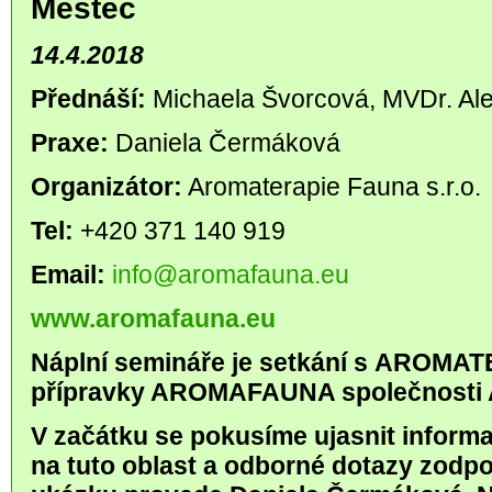
Městec
14.4.2018
Přednáší:
Michaela Švorcová, MVDr. Al
Praxe:
Daniela Čermáková
Organizátor:
Aromaterapie Fauna s.r.o.
Tel:
+420 371 140 919
Email:
info@aromafauna.eu
www.aromafauna.eu
Náplní semináře je setkání s AROMATE
přípravky AROMAFAUNA společnosti A
V začátku se pokusíme ujasnit informa
na tuto oblast a odborné dotazy zodpo